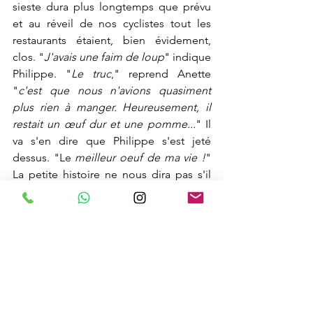
sieste dura plus longtemps que prévu 
et au réveil de nos cyclistes tout les 
restaurants étaient, bien évidement, 
clos. "
J'avais une faim de loup
" indique 
Philippe. "
Le truc
," reprend Anette 
"
c'est que nous n'avions quasiment 
plus rien à manger. Heureusement, il 
restait un œuf dur et une pomme...
" Il 
va s'en dire que Philippe s'est jeté 
dessus. "Le 
meilleur oeuf de ma vie !
" 
La petite histoire ne nous dira pas s'il 
avait partagé. Bref, il est toujours 
important d'avoir un petit truc à 
grignoter dans ses sacoches. C'est bien 
connu, le vélo ça creuse. Et ça fatigue ! 