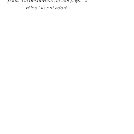
partis à la découverte de leur pays... à 
vélos ! Ils ont adoré !