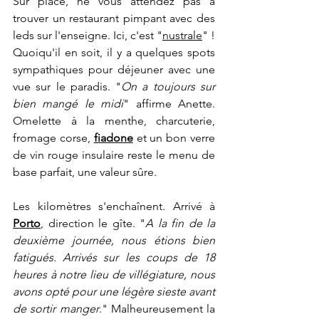
Sur place, 
ne
 vous attendez pas à 
trouver un restaurant pimpant avec des 
leds sur l'enseigne. Ici, c'est "
nustrale
" !
Quoiqu'il en soit, il y a quelques spots 
sympathiques pour déjeuner avec une 
vue sur le paradis. "
On a toujours sur 
bien mangé le midi
" affirme Anette. 
Omelette à la menthe, charcuterie, 
fromage corse, 
fiadone
 et un bon verre 
de vin rouge insulaire reste le menu de 
base parfait, une valeur sûre.
Les kilomètres s'enchaînent. Arrivé à 
Porto
, direction le gîte. "
A la fin de la 
deuxième journée, nous étions bien 
fatigués. Arrivés sur les coups de 18 
heures à notre lieu de villégiature, nous 
avons opté pour une légère sieste avant 
de sortir manger
." Malheureusement la 